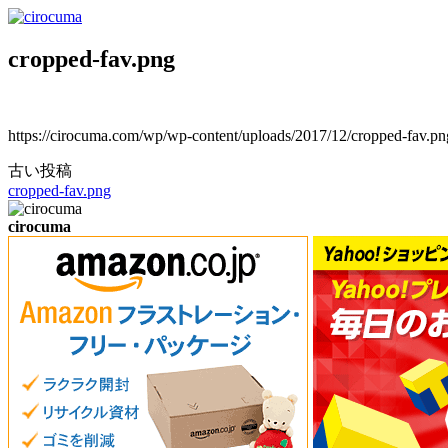
コ
ン
cropped-fav.png
テ
ン
ツ
へ
https://cirocuma.com/wp/wp-content/uploads/2017/12/cropped-fav.pn
ス
キ
古い投稿
投
ッ
cropped-fav.png
稿
プ
cirocuma
ナ
ビ
ゲ
ー
シ
ョ
ン