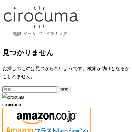
コ
ン
テ
ン
ツ
へ
見つかりません
ス
キ
お探しのものは見つからないようです。検索が助けとなるか
ッ
もしれません。
プ
検
索:
cirocuma